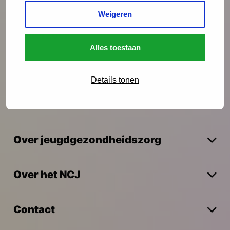
Weigeren
Onderzoek
Alles toestaan
Vakmanschap
Details tonen
Actueel
Over jeugdgezondheidszorg
Over het NCJ
Contact