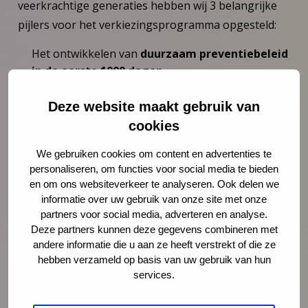
veerkrachtige generaties hebben wij 3 belangrijke
pijlers voor het verkiezingsprogramma opgesteld:
Het ontwikkelen van
duurzaam preventiebeleid
in de eerste 1000 dagen
.
De JGZ als essentiële schakel
en centrale
zorgverlener in het medische en sociale domein.
Deze website maakt gebruik van
Doen wat werkt: het inzetten van
erkende
cookies
interventies
.
We gebruiken cookies om content en advertenties te
personaliseren, om functies voor social media te bieden
Bekijk de factsheet
en om ons websiteverkeer te analyseren. Ook delen we
informatie over uw gebruik van onze site met onze
In de media
partners voor social media, adverteren en analyse.
Deze partners kunnen deze gegevens combineren met
De eerste 1000 dagen beïnvloeden het hele
andere informatie die u aan ze heeft verstrekt of die ze
leven
hebben verzameld op basis van uw gebruik van hun
– NRC – 20 augustus 2021
services.
Hulp voor kwetsbare moeders werkt:
‘Marianne heeft altijd een antwoord klaar’