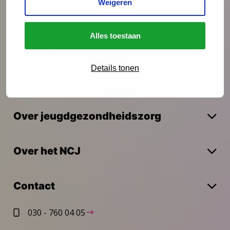
Weigeren
Onderzoek
Alles toestaan
Vakmanschap
Details tonen
Actueel
Over jeugdgezondheidszorg
Over het NCJ
Contact
030 - 760 04 05