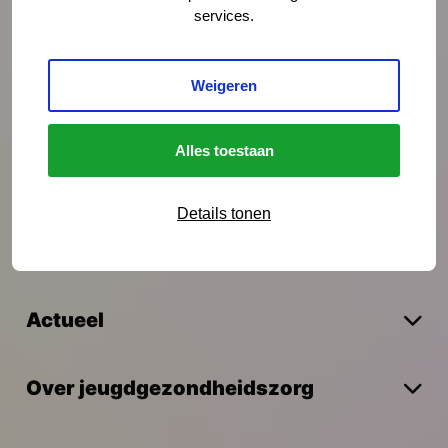
services.
Preventie
Weigeren
Interventies
Alles toestaan
Onderzoek
Details tonen
Vakmanschap
Actueel
Over jeugdgezondheidszorg