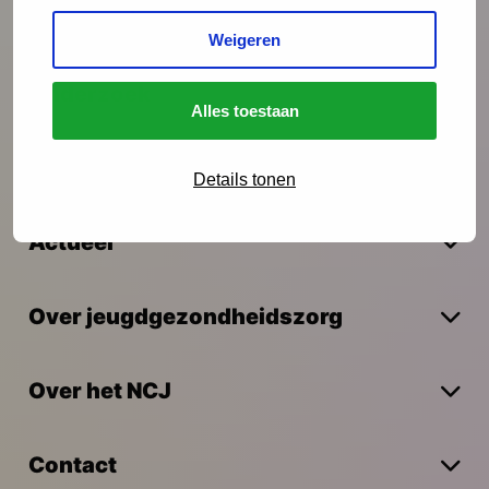
Interventies
Weigeren
Onderzoek
Alles toestaan
Vakmanschap
Details tonen
Actueel
Over jeugdgezondheidszorg
Over het NCJ
Contact