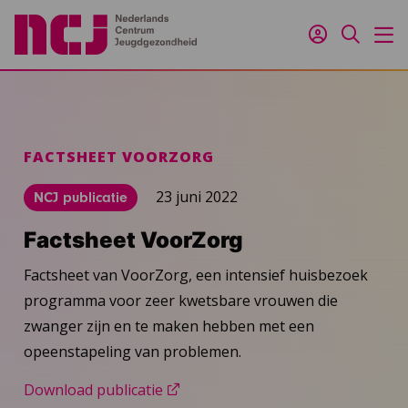
Inloggen
Zoeken
M
FACTSHEET VOORZORG
23 juni 2022
NCJ publicatie
Factsheet VoorZorg
Factsheet van VoorZorg, een intensief huisbezoek
programma voor zeer kwetsbare vrouwen die
zwanger zijn en te maken hebben met een
opeenstapeling van problemen.
Download publicatie