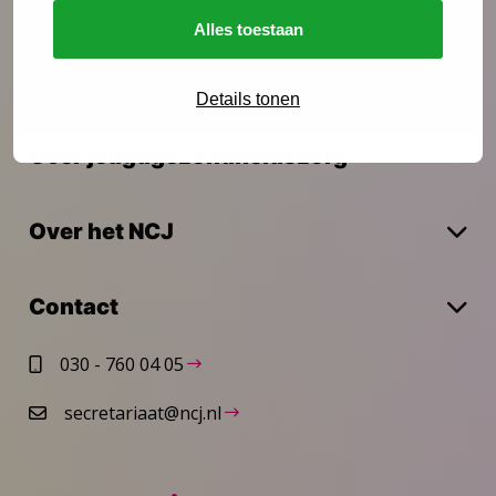
Vakmanschap
Alles toestaan
Actueel
Details tonen
Over jeugdgezondheidszorg
Over het NCJ
Contact
030 - 760 04 05
secretariaat@ncj.nl