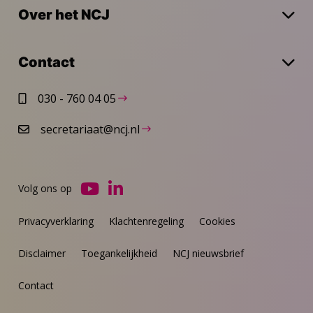
Over het NCJ
Contact
030 - 760 04 05
secretariaat@ncj.nl
Volg ons op
Ga
Ga
naar
naar
Privacyverklaring
Klachtenregeling
Cookies
YouTube
LinkedIn
Disclaimer
Toegankelijkheid
NCJ nieuwsbrief
Contact