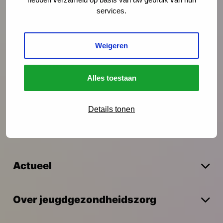
services.
Preventie
Weigeren
Interventies
Alles toestaan
Onderzoek
Details tonen
Vakmanschap
Actueel
Over jeugdgezondheidszorg