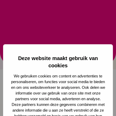
Assessment Framework
Het doel van deze factsheet is managers,
beleidsmedewerkers en onderzoekers in het veld te
informeren over het Common Assessment
Framework (CAF)* en hoe het CAF een oplossing kan
bieden voor de uitdagingen waar we samen voor
staan.
Deze website maakt gebruik van
Download publicatie
cookies
We gebruiken cookies om content en advertenties te
personaliseren, om functies voor social media te bieden
en om ons websiteverkeer te analyseren. Ook delen we
Onze nieuwsbrief ontvangen?
informatie over uw gebruik van onze site met onze
partners voor social media, adverteren en analyse.
Schrijf je in
Deze partners kunnen deze gegevens combineren met
andere informatie die u aan ze heeft verstrekt of die ze
hebben verzameld op basis van uw gebruik van hun