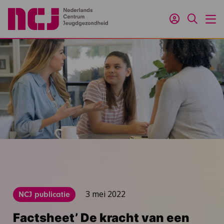
Inloggen
Zoeken
M
3 mei 2022
NCJ publicatie
Factsheet’ De kracht van een