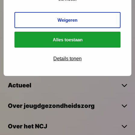
Preventie
Weigeren
Interventies
Alles toestaan
Onderzoek
Details tonen
Vakmanschap
Actueel
Over jeugdgezondheidszorg
Over het NCJ