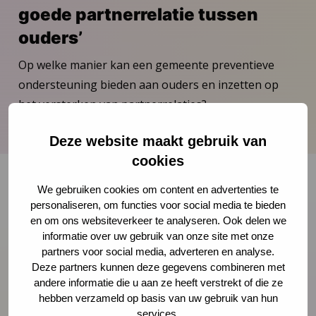
goede partnerrelatie tussen
ouders’
Op welke manier kan een gemeente preventieve
ondersteuning bieden aan ouders en inzetten op
het versterken van partnerrelaties?
Download publicatie
Deze website maakt gebruik van
cookies
We gebruiken cookies om content en advertenties te
personaliseren, om functies voor social media te bieden
Onze nieuwsbrief ontvangen?
en om ons websiteverkeer te analyseren. Ook delen we
informatie over uw gebruik van onze site met onze
Schrijf je in
partners voor social media, adverteren en analyse.
Deze partners kunnen deze gegevens combineren met
andere informatie die u aan ze heeft verstrekt of die ze
hebben verzameld op basis van uw gebruik van hun
services.