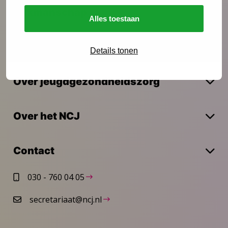
Vakmanschap
Alles toestaan
Actueel
Details tonen
Over jeugdgezondheidszorg
Over het NCJ
Contact
030 - 760 04 05
secretariaat@ncj.nl