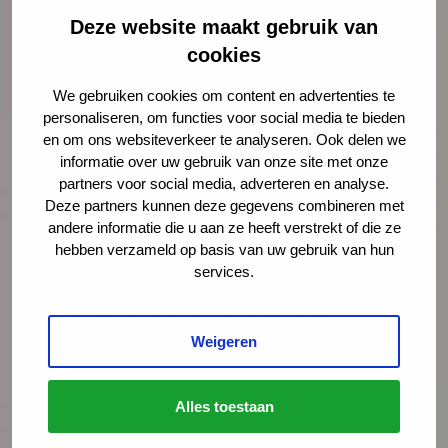
Deze website maakt gebruik van
cookies
We gebruiken cookies om content en advertenties te
personaliseren, om functies voor social media te bieden
en om ons websiteverkeer te analyseren. Ook delen we
informatie over uw gebruik van onze site met onze
Nieuws
21 juli 2026
partners voor social media, adverteren en analyse.
Deze partners kunnen deze gegevens combineren met
Vernieuwing JGZ-richtlijnen 2023–
andere informatie die u aan ze heeft verstrekt of die ze
2026: 8 nieuwe en herziene
hebben verzameld op basis van uw gebruik van hun
richtlijnen gepubliceerd
services.
Na de publicatie van de herziene JGZ-
richtlijn Kindermishandeling en de nieuwe
Weigeren
JGZ-richtlijn Mondzorg in juli 2025 zijn nog
zes JGZ-richtlijnen verschenen. In dit bericht
Alles toestaan
zetten we ze op een rij en blikken we