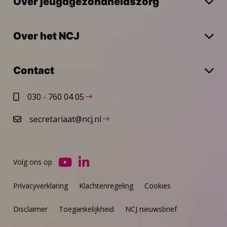
Over jeugdgezondheidszorg
Over het NCJ
Contact
030 - 760 04 05
secretariaat@ncj.nl
Volg ons op
Ga
Ga
naar
naar
Privacyverklaring
Klachtenregeling
Cookies
YouTube
LinkedIn
Disclaimer
Toegankelijkheid
NCJ nieuwsbrief