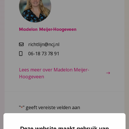
Madelon Meijer-Hoogeveen
richtlijn@ncj.nl
06-18 73 78 91
Lees meer over Madelon Meijer-
Hoogeveen
"
" geeft vereiste velden aan
*
Naam
*
Deze website maakt gebruik van