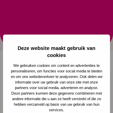
over slaap
Slaaptekort kan leiden tot slechte schoolprestaties,
achteruitgang van de (psychische) gezondheid,
agressief gedrag en een hoger risico op alcohol- en
drugsmisbruik. Bekijk dit lespakket over slaap voor
het voortgezet onderwijs.
Deze website maakt gebruik van
cookies
We gebruiken cookies om content en advertenties te
Onze nieuwsbrief ontvangen?
personaliseren, om functies voor social media te bieden
en om ons websiteverkeer te analyseren. Ook delen we
informatie over uw gebruik van onze site met onze
Schrijf je in
partners voor social media, adverteren en analyse.
Deze partners kunnen deze gegevens combineren met
andere informatie die u aan ze heeft verstrekt of die ze
hebben verzameld op basis van uw gebruik van hun
services.
Preventie