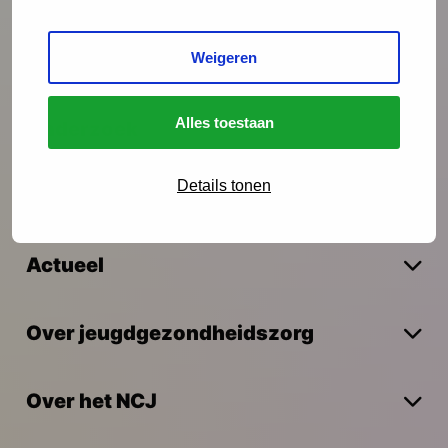
Interventies
Weigeren
Alles toestaan
Onderzoek
Details tonen
Vakmanschap
Actueel
Over jeugdgezondheidszorg
Over het NCJ