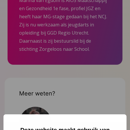
Marina van Egdom is AIOS Maatschappij
en Gezondheid 1e fase, profiel JGZ en
heeft haar MG-stage gedaan bij het NCJ.
Zij is nu werkzaam als jeugdarts in
opleiding bij GGD Regio Utrecht.
Daarnaast is zij bestuurslid bij de
stichting Zorgeloos naar School.
Meer weten?
Deze website maakt gebruik van