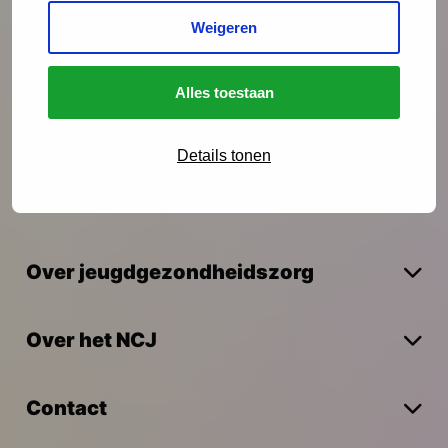
Weigeren
Onderzoek
Alles toestaan
Vakmanschap
Details tonen
Actueel
Over jeugdgezondheidszorg
Over het NCJ
Contact