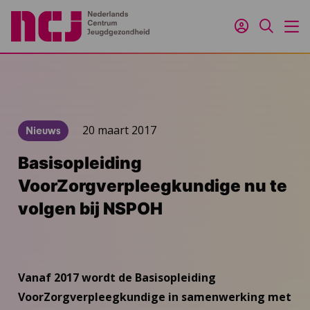
Inloggen
Zoeken
M
20 maart 2017
Nieuws
Basisopleiding
VoorZorgverpleegkundige nu te
volgen bij NSPOH
Vanaf 2017 wordt de Basisopleiding
VoorZorgverpleegkundige in samenwerking met