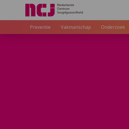
Externe link
Preventie
Vakmanschap
Onderzoek
NCJ
Inspiratie
Basic Trust