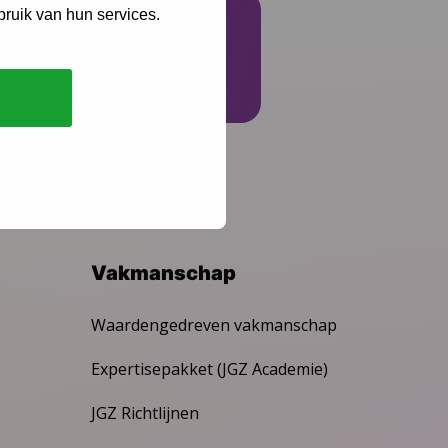
bruik van hun services.
Schrijf je in
Vakmanschap
Waardengedreven vakmanschap
Expertisepakket (JGZ Academie)
JGZ Richtlijnen