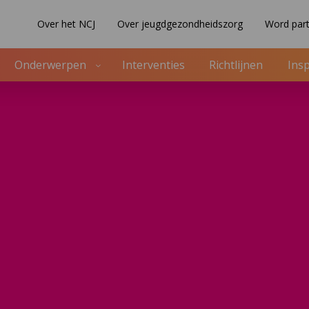
Over het NCJ
Over jeugdgezondheidszorg
Word part
Onderwerpen
Interventies
Richtlijnen
Insp