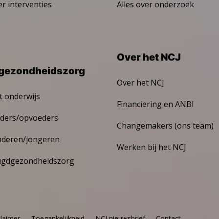
er interventies
Alles over onderzoek
Over het NCJ
gezondheidszorg
Over het NCJ
t onderwijs
Financiering en ANBI
ders/opvoeders
Changemakers (ons team)
nderen/jongeren
Werken bij het NCJ
ugdgezondheidszorg
claimer
Toegankelijkheid
NCJ nieuwsbrief
Contact