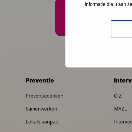
informatie die u aan z
Onze nieuwsbrief ontva
Preventie
Inter
Preventiedenken
GIZ
Samenwerken
MAZL
Lokale aanpak
Interve