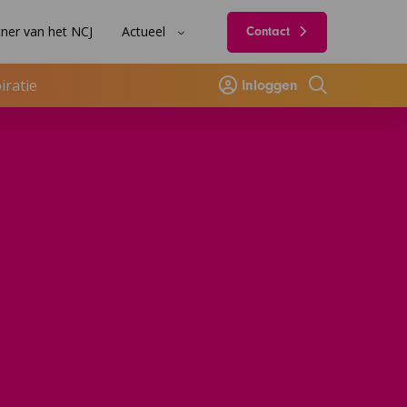
ner van het NCJ
Actueel
Contact
iratie
Inloggen
Zoeken