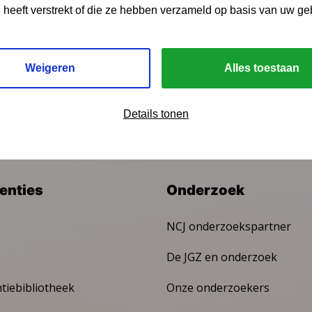
e heeft verstrekt of die ze hebben verzameld op basis van uw ge
ngen?
Weigeren
Alles toestaan
Details tonen
venties
Onderzoek
NCJ onderzoekspartner
De JGZ en onderzoek
ntiebibliotheek
Onze onderzoekers