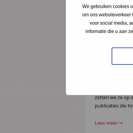
Nieuws
21 juli
We gebruiken cookies om
om ons websiteverkeer t
Vernieuw
voor social media, 
2023–20
informatie die u aan z
herziene 
gepublic
Na de publicatie 
Kindermishandeli
juli 2025 zijn nog
zetten we ze op e
publicaties die 
Lees meer