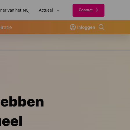
ner van het NCJ
Actueel
Contact
iratie
Inloggen
Zoeken
hebben
ueel