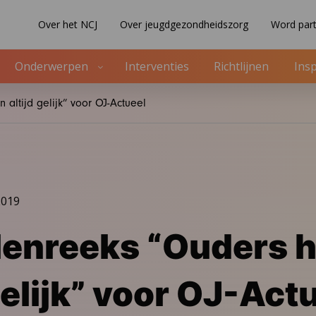
Over het NCJ
Over jeugdgezondheidszorg
Word part
Onderwerpen
Interventies
Richtlijnen
Insp
altijd gelijk” voor OJ-Actueel
2019
lenreeks “Ouders 
gelijk” voor OJ-Act