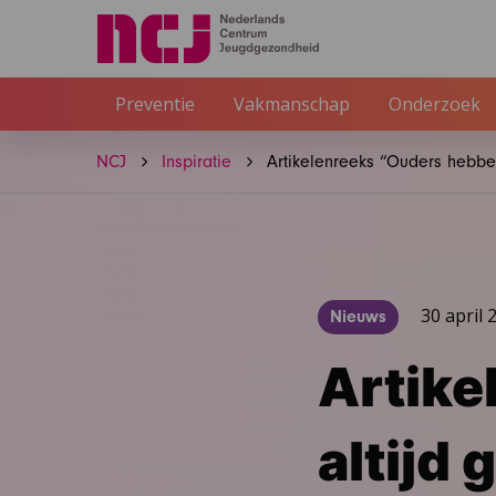
Preventie
Vakmanschap
Onderzoek
NCJ
Inspiratie
Artikelenreeks “Ouders hebben 
30 april 
Nieuws
Artike
altijd 