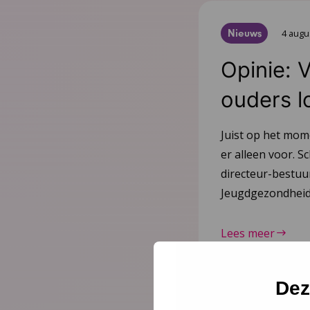
Nieuws
4 augu
Opinie: 
ouders l
Juist op het mom
er alleen voor. Sc
directeur-bestu
Jeugdgezondheid
Lees meer
Dez