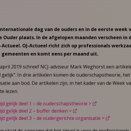
 internationale dag van de ouders en in de eerste week v
 Ouder plaats. In de afgelopen maanden verscheen in d
J-Actueel. OJ-Actueel richt zich op professionals werkza
ij gemeenten en komt eens per maand uit.
 april 2019 schreef NCJ-adviseur Mark Weghorst een artikele
 gelijk”. In drie artikelen komen de ouderschapstheorie, he
atie aan bod. De artikelen zijn, in het kader van de Week v
te lezen.
jd gelijk deel 1 – de ouderschapstheorie >
jd gelijk deel 2 – buffer denken >
jd gelijk deel 3 – de oudergerichte organisatie >
len staat de aanname dat het zinvol is voor de professionele 