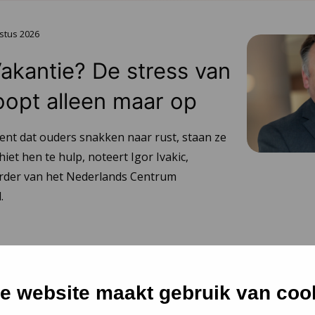
stus 2026
Vakantie? De stress van
oopt alleen maar op
ent dat ouders snakken naar rust, staan ze
hiet hen te hulp, noteert Igor Ivakic,
urder van het Nederlands Centrum
.
e website maakt gebruik van coo