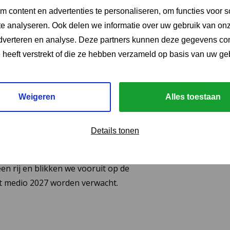
 2026
 content en advertenties te personaliseren, om functies voor s
e analyseren. Ook delen we informatie over uw gebruik van onz
ing JGZ-richtlijnen
adverteren en analyse. Deze partners kunnen deze gegevens c
26: 8 nieuwe en
e heeft verstrekt of die ze hebben verzameld op basis van uw ge
richtlijnen
eerd
Weigeren
Alles toestaan
van de herziene JGZ-richtlijn
Details tonen
ng en de nieuwe JGZ-richtlijn Mondzorg in
 zes JGZ-richtlijnen verschenen. In dit bericht
en rij en blikken we vooruit op de
tot medio 2027 worden verwacht.