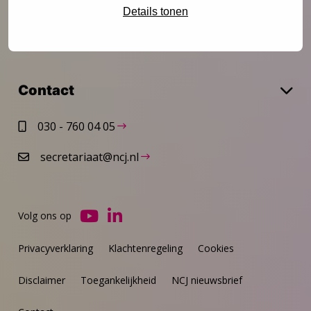
Details tonen
Over het NCJ
Contact
030 - 760 04 05
secretariaat@ncj.nl
Volg ons op
Ga
Ga
naar
naar
Privacyverklaring
Klachtenregeling
Cookies
YouTube
LinkedIn
Disclaimer
Toegankelijkheid
NCJ nieuwsbrief