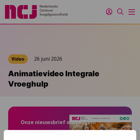
Inloggen
Zoeken
M
26 juni 2026
Video
Animatievideo Integrale
Vroeghulp
Onze nieuwsbrief ontvangen?
Schrijf je in