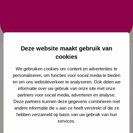
Nederland
De Alliantie Kinderarmoede is een netwerk van
publieke en private partijen dat een einde wil aan
kinderarmoede in Nederland.
Deze website maakt gebruik van
cookies
Onze nieuwsbrief ontvangen?
We gebruiken cookies om content en advertenties te
personaliseren, om functies voor social media te bieden
en om ons websiteverkeer te analyseren. Ook delen we
Schrijf je in
informatie over uw gebruik van onze site met onze
partners voor social media, adverteren en analyse.
Deze partners kunnen deze gegevens combineren met
andere informatie die u aan ze heeft verstrekt of die ze
Preventie
hebben verzameld op basis van uw gebruik van hun
services.