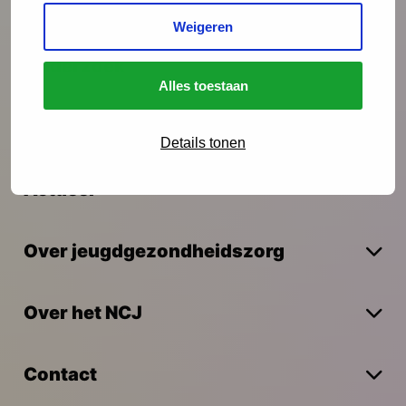
Interventies
Weigeren
Onderzoek
Alles toestaan
Vakmanschap
Details tonen
Actueel
Over jeugdgezondheidszorg
Over het NCJ
Contact