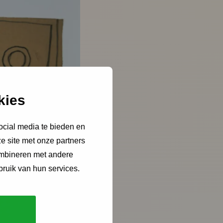
kies
ocial media te bieden en
e site met onze partners
ombineren met andere
bruik van hun services.