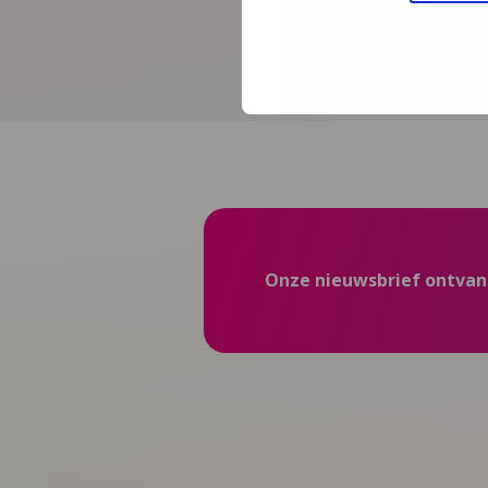
This video clip is an exce
Onze nieuwsbrief ontva