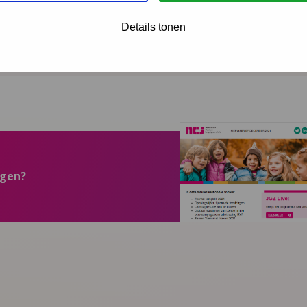
rpt from the first of eight chapters on the Circle of Security Parenting© 
Details tonen
ngen?