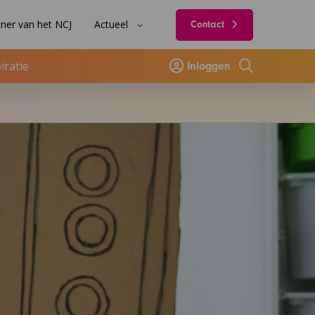
ner van het NCJ
Actueel
Contact
iratie
Inloggen
Zoeken