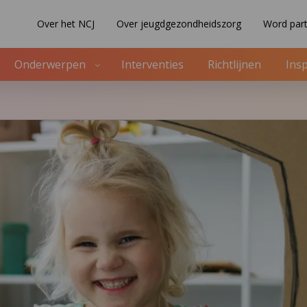
Over het NCJ
Over jeugdgezondheidszorg
Word part
Onderwerpen
Interventies
Richtlijnen
Insp