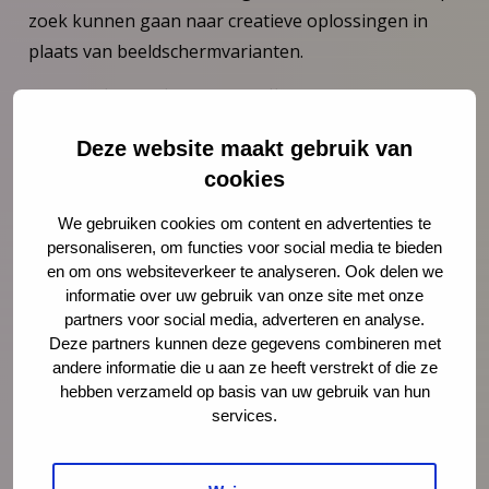
zoek kunnen gaan naar creatieve oplossingen in
plaats van beeldschermvarianten.
Hoe ga je het in de praktijk brengen?
Ook ben ik meer gaan nadenken over mijn eigen
Deze website maakt gebruik van
voorbeeldgedrag. De uitspraak ‘zien drinken, doet
cookies
drinken’ maakte veel indruk op mij. Ik drink in het
We gebruiken cookies om content en advertenties te
weekend of op vakantie weleens een borrel, maar
personaliseren, om functies voor social media te bieden
stond nooit echt stil bij het effect daarvan op
en om ons websiteverkeer te analyseren. Ook delen we
kinderen. Daar ga ik vanaf nu bewuster mee om.”
informatie over uw gebruik van onze site met onze
partners voor social media, adverteren en analyse.
Wat wil je andere ouders meegeven?
Deze partners kunnen deze gegevens combineren met
andere informatie die u aan ze heeft verstrekt of die ze
Bewustwording is de eerste stap om grotere
hebben verzameld op basis van uw gebruik van hun
problemen te voorkomen. Daarom raad ik andere
services.
ouders aan om gebruik te maken van dit soort
bijeenkomsten. Het helpt je om scherp te blijven en