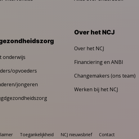
Over het NCJ
gezondheidszorg
Over het NCJ
t onderwijs
Financiering en ANBI
ders/opvoeders
Changemakers (ons team)
nderen/jongeren
Werken bij het NCJ
ugdgezondheidszorg
claimer
Toegankelijkheid
NCJ nieuwsbrief
Contact