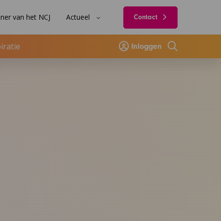
ner van het NCJ
Actueel
Contact
iratie
Inloggen
Zoeken