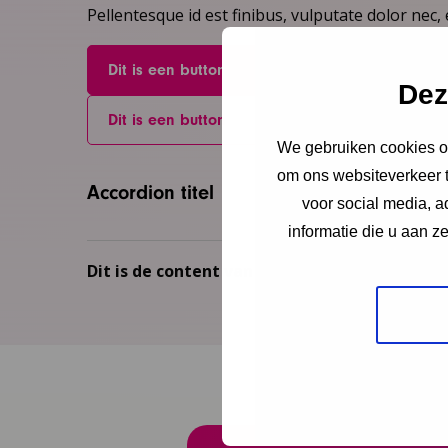
Pellentesque id est finibus, vulputate dolor nec, e
Dit is een button
Dez
Dit is een button
We gebruiken cookies om
om ons websiteverkeer t
Accordion titel
voor social media, 
informatie die u aan z
Dit is de content van de tooltip