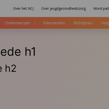
Over het NCJ
Over jeugdgezondheidszorg
Word part
Onderwerpen
Interventies
Richtlijnen
Insp
lede h1
e h2