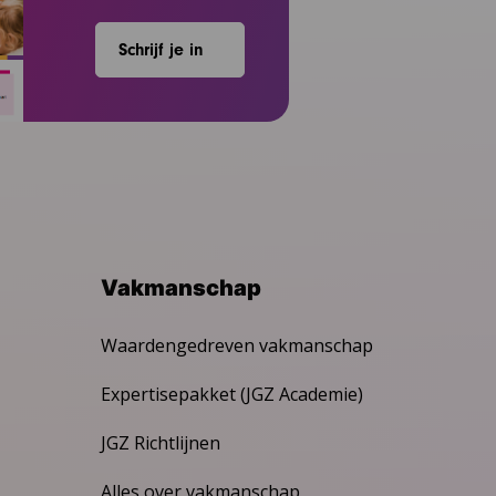
Schrijf je in
Vakmanschap
Waardengedreven vakmanschap
Expertisepakket (JGZ Academie)
JGZ Richtlijnen
Alles over vakmanschap