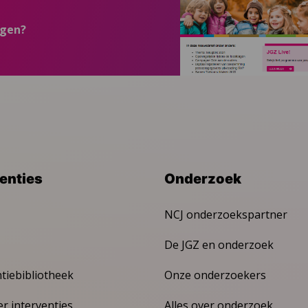
ngen?
venties
Onderzoek
NCJ onderzoekspartner
De JGZ en onderzoek
ntiebibliotheek
Onze onderzoekers
er interventies
Alles over onderzoek