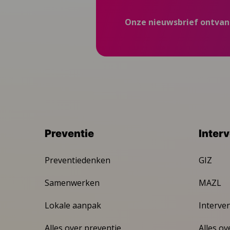
Onze nieuwsbrief ontva
Preventie
Inter
Preventiedenken
GIZ
Samenwerken
MAZL
Lokale aanpak
Interve
Alles over preventie
Alles ov