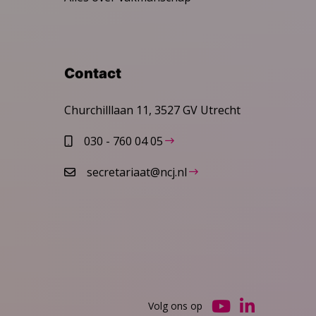
Contact
Churchilllaan 11, 3527 GV Utrecht
030 - 760 04 05
secretariaat@ncj.nl
Volg ons op
Ga
Ga