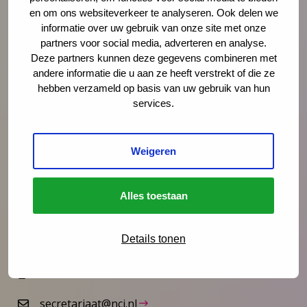
Onderzoek
en om ons websiteverkeer te analyseren. Ook delen we
informatie over uw gebruik van onze site met onze
partners voor social media, adverteren en analyse.
Vakmanschap
Deze partners kunnen deze gegevens combineren met
andere informatie die u aan ze heeft verstrekt of die ze
hebben verzameld op basis van uw gebruik van hun
Actueel
services.
Over jeugdgezondheidszorg
Weigeren
Over het NCJ
Alles toestaan
Contact
Details tonen
030 - 760 04 05
secretariaat@ncj.nl