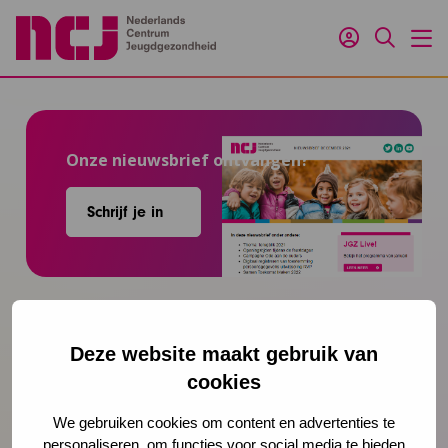
Inloggen
Zoeken
M
Onze nieuwsbrief ontvangen?
Schrijf je in
Preventie
Deze website maakt gebruik van
cookies
Interventies
We gebruiken cookies om content en advertenties te
personaliseren, om functies voor social media te bieden