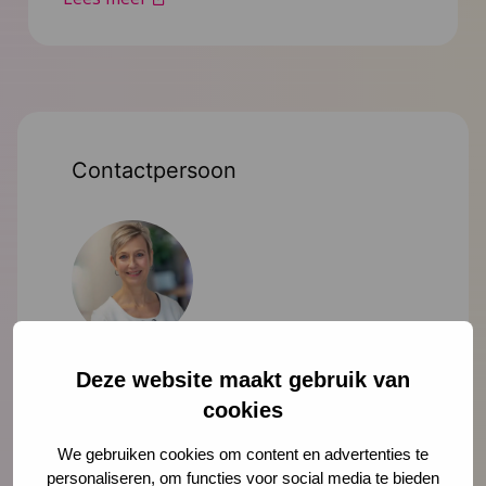
Contactpersoon
Ellen-Joan Wessels
Deze website maakt gebruik van
adviseur
cookies
ejwessels@ncj.nl
We gebruiken cookies om content en advertenties te
personaliseren, om functies voor social media te bieden
06 - 13 27 67 62