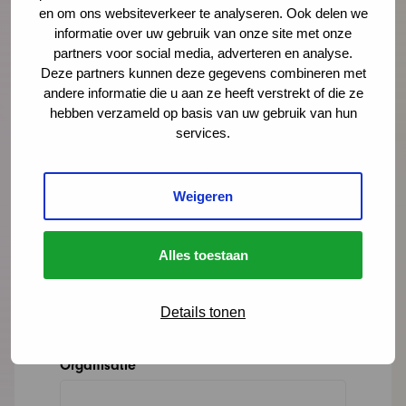
en om ons websiteverkeer te analyseren. Ook delen we
LinkedIn
informatie over uw gebruik van onze site met onze
partners voor social media, adverteren en analyse.
Deze partners kunnen deze gegevens combineren met
Lees meer over Ellen-Joan Wessels
andere informatie die u aan ze heeft verstrekt of die ze
hebben verzameld op basis van uw gebruik van hun
services.
"
" geeft vereiste velden aan
*
Weigeren
Naam
*
Alles toestaan
E-mailadres
*
Details tonen
Organisatie