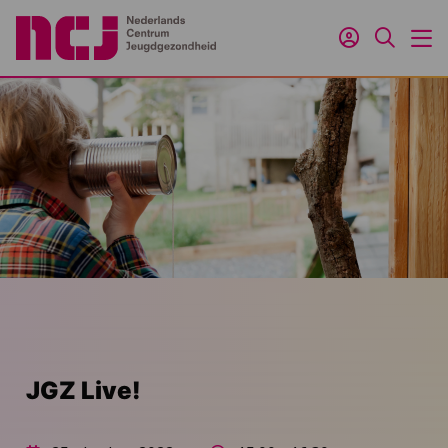
Inloggen
Zoeken
M
JGZ Live!