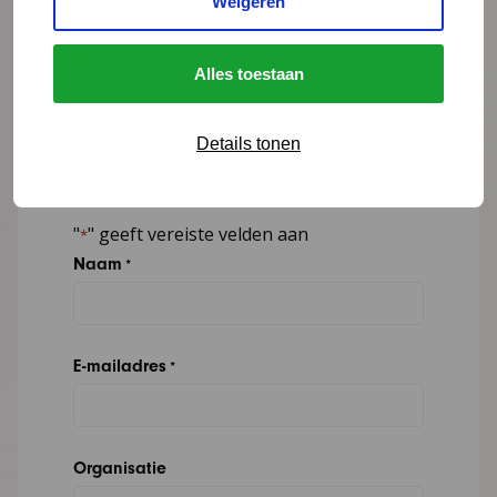
Weigeren
06 - 25 39 01 13
LinkedIn
Alles toestaan
Lees meer over Mark Weghorst
Details tonen
"
" geeft vereiste velden aan
*
Naam
*
E-mailadres
*
Organisatie