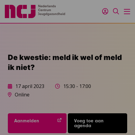
Inloggen
Zoeken
M
De kwestie: meld ik wel of meld
ik niet?
17 april 2023
15:30 - 17:00
Online
Aanmelden
Voeg toe aan
agenda