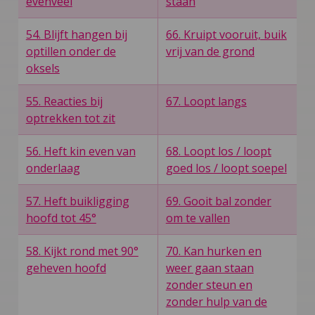
evenveel
staan
54. Blijft hangen bij
66. Kruipt vooruit, buik
optillen onder de
vrij van de grond
oksels
55. Reacties bij
67. Loopt langs
optrekken tot zit
56. Heft kin even van
68. Loopt los / loopt
onderlaag
goed los / loopt soepel
57. Heft buikligging
69. Gooit bal zonder
hoofd tot 45°
om te vallen
58. Kijkt rond met 90°
70. Kan hurken en
geheven hoofd
weer gaan staan
zonder steun en
zonder hulp van de