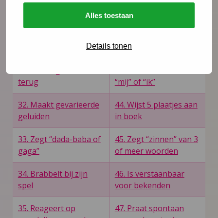
toespreken
woorden
Alles toestaan
30. Lacht terug
42. Wijst 6
lichaamsdelen aan bij
Details tonen
pop
31. Maakt geluiden
43. Noemt zichzelf
terug
“mij” of “ik”
32. Maakt gevarieerde
44. Wijst 5 plaatjes aan
geluiden
in boek
33. Zegt “dada-baba of
45. Zegt “zinnen” van 3
gaga”
of meer woorden
34. Brabbelt bij zijn
46. Is verstaanbaar
spel
voor bekenden
35. Reageert op
47. Praat spontaan