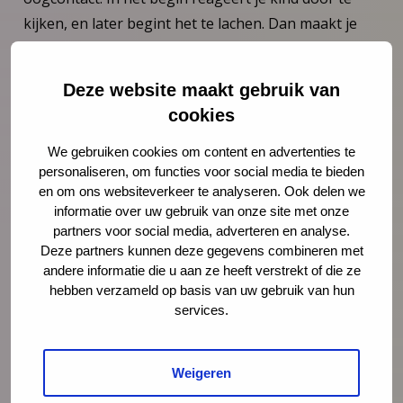
kijken, en later begint het te lachen. Dan maakt je
kind geluiden, gevolgd door brabbelen dat steeds
meer op echte taal begint te lijken. Rond één jaar
Deze website maakt gebruik van
maakt je kind geluiden die als woorden kunnen
cookies
worden herkend, en later leert je kind echte
woorden. De woordenschat groeit steeds meer.
We gebruiken cookies om content en advertenties te
personaliseren, om functies voor social media te bieden
Rond 4 jaar vertelt je kind zelf spontane verhalen en
en om ons websiteverkeer te analyseren. Ook delen we
stelt het vragen zoals “waarom…?”. Omdat je veel tijd
informatie over uw gebruik van onze site met onze
met je kind doorbrengt, begrijp je elkaar het beste.
partners voor social media, adverteren en analyse.
Je kind wordt steeds beter in praten, waardoor
Deze partners kunnen deze gegevens combineren met
andere informatie die u aan ze heeft verstrekt of die ze
anderen het ook beter zullen begrijpen.
hebben verzameld op basis van uw gebruik van hun
services.
Communicatie
Weigeren
29. Reageert op
41. Zegt “zinnen” van 2