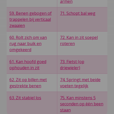
armen
59. Benen gebogen of
71. Schopt bal weg
trappelen bij verticaal
zwaaien
60. Rolt zich om van
72. Kan in zit soepel
rug naar buik en
roteren
omgekeerd
61. Kan hoofd goed
73. Fietst (op
ophouden in zit
driewieler)
62. Zit op billen met
74. Springt met beide
gestrekte benen
voeten tegelijk
63. Zit stabiel los
75. Kan minstens 5
seconden op één been
staan