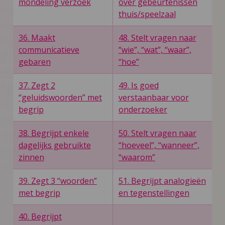
mondeling verzoek
over gebeurtenissen
thuis/speelzaal
36. Maakt
48. Stelt vragen naar
communicatieve
“wie”, “wat”, “waar”,
gebaren
“hoe”
37. Zegt 2
49. Is goed
“geluidswoorden” met
verstaanbaar voor
begrip
onderzoeker
38. Begrijpt enkele
50. Stelt vragen naar
dagelijks gebruikte
“hoeveel”, “wanneer”,
zinnen
“waarom”
39. Zegt 3 “woorden”
51. Begrijpt analogieën
met begrip
en tegenstellingen
40. Begrijpt