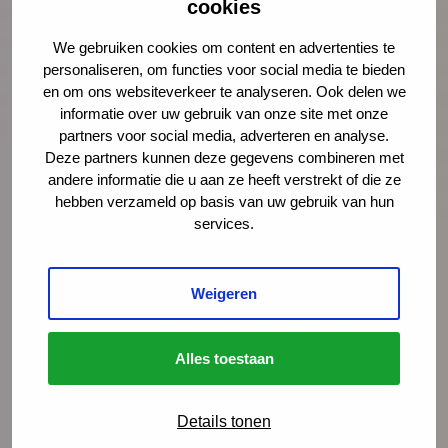
cookies
elementen maakt de interventie effectief.
We gebruiken cookies om content en advertenties te
Download de nieuwste versie de factsheet van de
personaliseren, om functies voor social media te bieden
GIZ
hier
.
en om ons websiteverkeer te analyseren. Ook delen we
informatie over uw gebruik van onze site met onze
Probleem
partners voor social media, adverteren en analyse.
Deze partners kunnen deze gegevens combineren met
Het huidige stelsel is complex en knelt. Cliënten
andere informatie die u aan ze heeft verstrekt of die ze
voelen zich onvoldoende gehoord en gezien en
hebben verzameld op basis van uw gebruik van hun
moeten vaak op verschillende plekken opnieuw hun
services.
verhaal doen. De achterliggende problematiek, die
dikwijls op verschillende leefgebieden ligt en in het
Weigeren
gezinssysteem wortelt, is te onvoldoende goed in
beeld. Het blijkt dat (aanstaande) ouders en
jeugdigen nog altijd niet de juiste hulp ontvangen.
Alles toestaan
Als kinderen met serieuze problemen geen hulp
ontvangen en andere kinderen zonder serieuze
Details tonen
problemen wel gespecialiseerde hulp ontvangen,