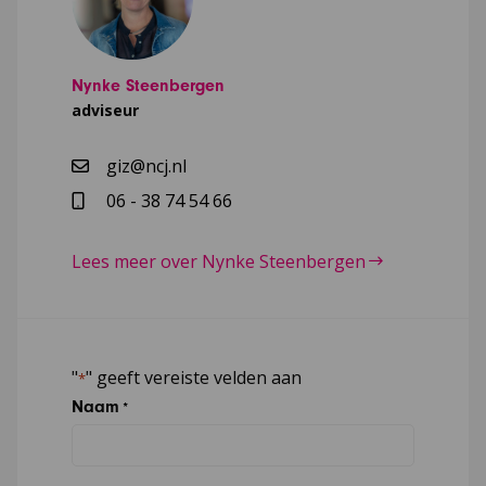
Nynke Steenbergen
adviseur
giz@ncj.nl
06 - 38 74 54 66
Lees meer over Nynke Steenbergen
"
" geeft vereiste velden aan
*
Naam
*